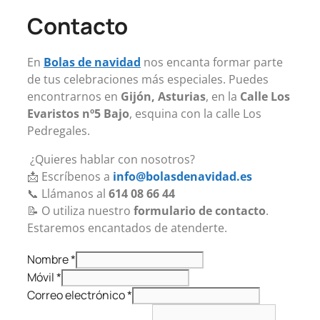
Contacto
En
Bolas de navidad
nos encanta formar parte
de tus celebraciones más especiales. Puedes
encontrarnos en
Gijón, Asturias
, en la
Calle Los
Evaristos nº5 Bajo
, esquina con la calle Los
Pedregales.
¿Quieres hablar con nosotros?
📩 Escríbenos a
info@bolasdenavidad.es
📞 Llámanos al
614 08 66 44
📝 O utiliza nuestro
formulario de contacto
.
Estaremos encantados de atenderte.
Nombre
*
RGPD
Móvil
*
o
Correo electrónico
*
Comentario