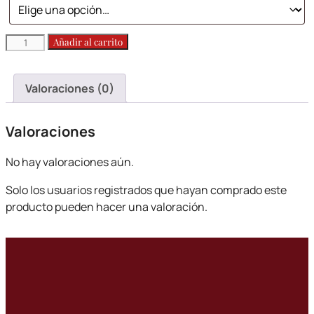
Outlet
Añadir al carrito
letras
S,
Valoraciones (0)
T,
V,
X,
Valoraciones
Y,
Z
No hay valoraciones aún.
cantidad
Solo los usuarios registrados que hayan comprado este
producto pueden hacer una valoración.